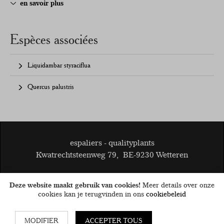
en savoir plus
Espèces associées
Liquidambar styraciflua
Quercus palustris
espaliers - qualityplants
Kwatrechtsteenweg 79
,
BE-9230 Wetteren
© 2026
BE 0808.403.047
Deze website maakt gebruik van cookies!
Meer details over onze
Conditions générales
Disclaimer
Cookies
privacy
cookies kan je terugvinden in ons
cookiebeleid
MODIFIER
ACCEPTER TOUS