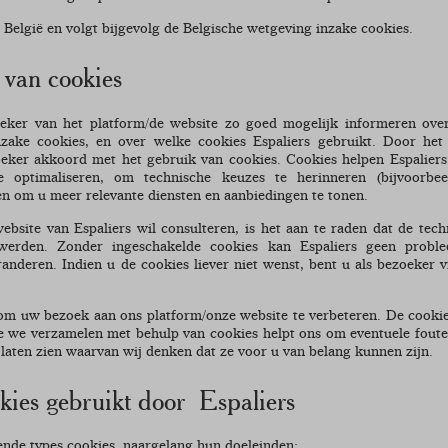
n België en volgt bijgevolg de Belgische wetgeving inzake cookies.
 van cookies
oeker van het platform/de website zo goed mogelijk informeren ove
nzake cookies, en over welke cookies Espaliers gebruikt. Door het 
oeker akkoord met het gebruik van cookies. Cookies helpen Espalier
e optimaliseren, om technische keuzes te herinneren (bijvoorbe
 en om u meer relevante diensten en aanbiedingen te tonen.
ebsite van Espaliers wil consulteren, is het aan te raden dat de tech
 werden. Zonder ingeschakelde cookies kan Espaliers geen probl
anderen. Indien u de cookies liever niet wenst, bent u als bezoeker v
om uw bezoek aan ons platform/onze website te verbeteren. De cookies
ie we verzamelen met behulp van cookies helpt ons om eventuele foute
e laten zien waarvan wij denken dat ze voor u van belang kunnen zijn.
kies gebruikt door Espaliers
nde types cookies, naargelang hun doeleinden: