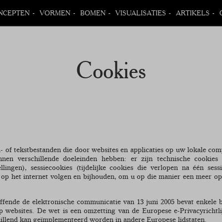
NCEPTEN
VORMEN
BOMEN
VISUALISATIES
ARTIKELS
Cookies
a- of tekstbestanden die door websites en applicaties op uw lokale co
nnen verschillende doeleinden hebben: er zijn technische cookies 
ellingen), sessiecookies (tijdelijke cookies die verlopen na één sess
 op het internet volgen en bijhouden, om u op die manier een meer op
ffende de elektronische communicatie van 13 juni 2005 bevat enkele 
p websites. De wet is een omzetting van de Europese e-Privacyrichtli
illend kan geïmplementeerd worden in andere Europese lidstaten.