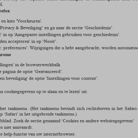
K.
refox
en kies ‘Voorkeuren’.
‘Privacy & Beveiliging’ en ga naar de sectie ‘Geschiedenis’.
al’ in op ‘Aangepaste instellingen gebruiken voor geschiedenis’.
den accepteren’ in op ‘Nooit’.
ut: preferences’. Wijzigingen die u hebt aangebracht, worden automatis
hrome
llingen’ in de browserwerkbalk.
e pagina de optie ‘Geavanceerd’.
 en beveiliging' de optie ‘Instellingen voor content’.
an cookiegegevens op te slaan en te lezen’ uit.
 het taakmenu. (Het taakmenu bevindt zich rechtsboven in het Safari-v
op ‘Safari’ in het uitgebreide taakmenu.)
tabblad. Zoek de sectie genaamd ‘Cookies en andere websitegegevens’
es niet aanvaardt.
e help-functie van uw internetbrowser.