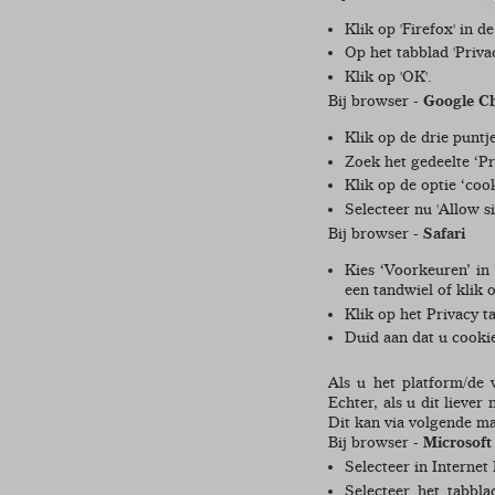
Klik op 'Firefox' in 
Op het tabblad 'Priva
Klik op 'OK'.
Bij browser -
Google C
Klik op de drie puntj
Zoek het gedeelte ‘Pri
Klik op de optie ‘cook
Selecteer nu 'Allow si
Bij browser -
Safari
Kies ‘Voorkeuren’ in
een tandwiel of klik 
Klik op het Privacy 
Duid aan dat u cooki
Als u het platform/de 
Echter, als u dit liever
Dit kan via volgende m
Bij browser -
Microsoft
Selecteer in Internet
Selecteer het tabbla