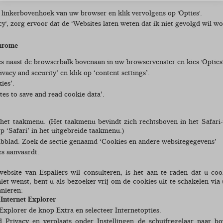
de linkerbovenhoek van uw browser en klik vervolgens op 'Opties'.
cy', zorg ervoor dat de ‘Websites laten weten dat ik niet gevolgd wil wo
hrome
es naast de browserbalk bovenaan in uw browservenster en kies 'Opties'
vacy and security’ en klik op ‘content settings’.
ies’.
tes to save and read cookie data’.
 het taakmenu. (Het taakmenu bevindt zich rechtsboven in het Safari-v
op ‘Safari’ in het uitgebreide taakmenu.)
tabblad. Zoek de sectie genaamd ‘Cookies en andere websitegegevens’
es aanvaardt.
website van Espaliers wil consulteren, is het aan te raden dat u coo
 niet wenst, bent u als bezoeker vrij om de cookies uit te schakelen vi
anieren:
 Internet Explorer
 Explorer de knop Extra en selecteer Internetopties.
d Privacy en verplaats onder Instellingen de schuifregelaar naar b