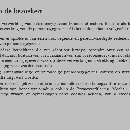
n de bezoekers
 verwerking van persoonsgegevens kunnen uitmaken, heeft u als 
 verwerking van de persoonsgegevens. Als betrokkene kan u volgende r
dien er sprake is van een zwaarwegende en gerechtvaardigde redenen
 van persoonsgegevens.
edere betrokkene die zijn identiteit bewijst, beschikt over een r
l dan niet bestaan van verwerkingen van zijn persoonsgegevens, net al
gorieën van gegevens waarop deze verwerkingen betrekking hebben
e gegevens worden verstrekt.
g: Onnauwkeurige of onvolledige persoonsgegevens kunnen op ver
elfs uitgewist worden.
ze rechten gebeurt conform de modaliteiten zoals bepaald in onze P
chten van bezoekers vindt u ook in de Privacyverklaring. Mocht u
h nog vragen of opmerkingen rond cookies hebben, kan u steed