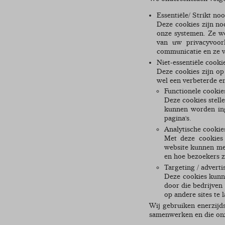
Essentiële/ Strikt no
Deze cookies zijn no
onze systemen. Ze wor
van uw privacyvoork
communicatie en ze v
Niet-essentiële cooki
Deze cookies zijn op
wel een verbeterde en
Functionele cookie
Deze cookies stelle
kunnen worden ing
pagina's.
Analytische cookie
Met deze cookies 
website kunnen met
en hoe bezoekers z
Targeting / adverti
Deze cookies kunn
door die bedrijven
op andere sites te l
Wij gebruiken enerzijd
samenwerken en die onz