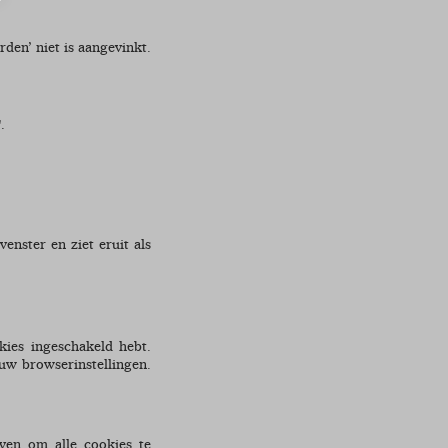
rden’ niet is aangevinkt.
.
enster en ziet eruit als
kies ingeschakeld hebt.
a uw browserinstellingen.
oven om alle cookies te