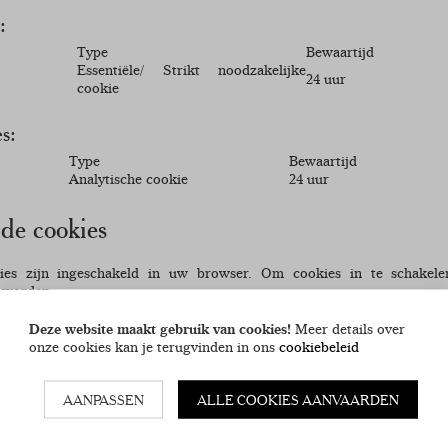
:
Type
Bewaartijd
Essentiële/ Strikt noodzakelijke
24 uur
cookie
ies:
Type
Bewaartijd
Analytische cookie
24 uur
de cookies
ies zijn ingeschakeld in uw browser. Om cookies in te schakel
 worden:
 Internet Explorer
Deze website maakt gebruik van cookies!
Meer details over
onze cookies kan je terugvinden in ons
cookiebeleid
klik op 'Internetopties' in het menu 'Extra'.
y', verplaats de instellingen- schuifknop naar 'laag' of ‘accepteer alle c
kies uit).
AANPASSEN
ALLE COOKIES AANVAARDEN
refox