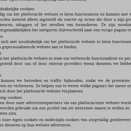
odzakelijke cookies:
dig om het platform/de website te laten functioneren en kunnen niet 
den meestal alleen ingesteld als reactie op acties die door u zijn gest
euren, inloggen of het invullen van formulieren. Ze zijn noodz
ergemakkelijken het navigeren (bijvoorbeeld naar een vorige pagina te
es:
 zich niet noodzakelijk om het platform/de website te laten function
 gepersonaliseerde website aan te bieden.
s:
n het platform/de website in staat om verbeterde functionaliteit en per
esteld door ons of door externe providers wiens diensten we hebb
s:
kunnen we bezoeken en traffic bijhouden, zodat we de prestaties
en en verbeteren. Ze helpen ons te weten welke pagina's het meest en
ich door het platform/de website verplaatsen.
sing cookies:
en door onze advertentiepartners via ons platform/onze website word
 worden gebruikt om een profiel van uw interesses samen te stellen en 
aten zien.
s onze eigen cookies en anderzijds cookies van zorgvuldig geselectee
e diensten op hun website adverteren.