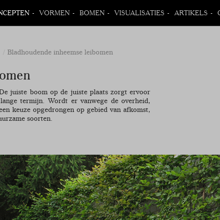
NCEPTEN
VORMEN
BOMEN
VISUALISATIES
ARTIKELS
.
Bladhoudende inheemse leibomen
bomen
 De juiste boom op de juiste plaats zorgt ervoor
lange termijn. Wordt er vanwege de overheid,
h een keuze opgedrongen op gebied van afkomst,
 duurzame soorten.