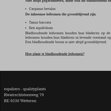
Niet altijd gegarandeerd, maar ook als bladhoudend 
Carpinus betulus
De inheemse leibomen die groenblijvend zijn
Taxus baccata
Ilex aquifolium
Bladhoudende leibomen houden hun bladeren op de b
leibomen houden hun bladeren in levende toestand op 
Een bladhoudende boom is niet altijd groenblijvend.
Hoe plant je bladhoudende leibomen?
espaliers - qualityplants
Kwatrechtsteenweg 79
BE-9230 Wetteren