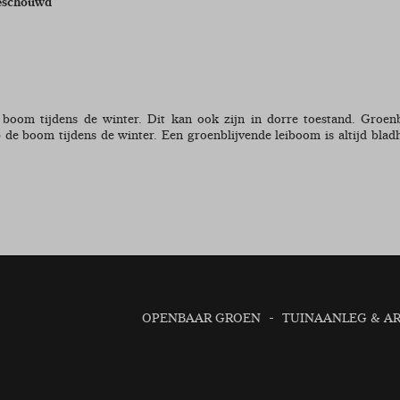
beschouwd
oom tijdens de winter. Dit kan ook zijn in dorre toestand. Groenb
de boom tijdens de winter. Een groenblijvende leiboom is altijd bla
OPENBAAR GROEN
TUINAANLEG & A