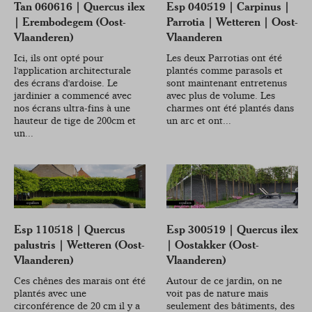
Tan 060616 | Quercus ilex
Esp 040519 | Carpinus |
| Erembodegem (Oost-
Parrotia | Wetteren | Oost-
Vlaanderen)
Vlaanderen
Ici, ils ont opté pour
Les deux Parrotias ont été
l'application architecturale
plantés comme parasols et
des écrans d'ardoise. Le
sont maintenant entretenus
jardinier a commencé avec
avec plus de volume. Les
nos écrans ultra-fins à une
charmes ont été plantés dans
hauteur de tige de 200cm et
un arc et ont...
un...
Esp 110518 | Quercus
Esp 300519 | Quercus ilex
palustris | Wetteren (Oost-
| Oostakker (Oost-
Vlaanderen)
Vlaanderen)
Ces chênes des marais ont été
Autour de ce jardin, on ne
plantés avec une
voit pas de nature mais
circonférence de 20 cm il y a
seulement des bâtiments, des