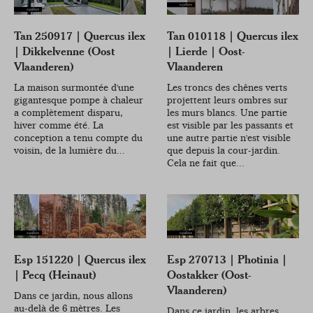
Tan 250917 | Quercus ilex
Tan 010118 | Quercus ilex
| Dikkelvenne (Oost
| Lierde | Oost-
Vlaanderen)
Vlaanderen
La maison surmontée d'une
Les troncs des chênes verts
gigantesque pompe à chaleur
projettent leurs ombres sur
a complètement disparu,
les murs blancs. Une partie
hiver comme été. La
est visible par les passants et
conception a tenu compte du
une autre partie n'est visible
voisin, de la lumière du...
que depuis la cour-jardin.
Cela ne fait que...
Esp 151220 | Quercus ilex
Esp 270713 | Photinia |
| Pecq (Heinaut)
Oostakker (Oost-
Vlaanderen)
Dans ce jardin, nous allons
au-delà de 6 mètres. Les
Dans ce jardin, les arbres