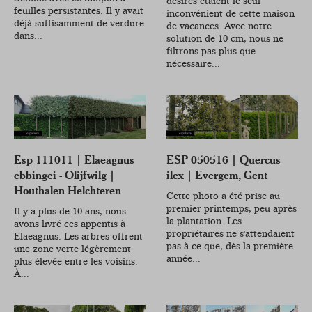
désirés étaient le seul
feuilles persistantes. Il y avait
inconvénient de cette maison
déjà suffisamment de verdure
de vacances. Avec notre
dans...
solution de 10 cm, nous ne
filtrons pas plus que
nécessaire...
Esp 111011 | Elaeagnus
ESP 050516 | Quercus
ebbingei - Olijfwilg |
ilex | Evergem, Gent
Houthalen Helchteren
Cette photo a été prise au
premier printemps, peu après
Il y a plus de 10 ans, nous
la plantation. Les
avons livré ces appentis à
propriétaires ne s'attendaient
Elaeagnus. Les arbres offrent
pas à ce que, dès la première
une zone verte légèrement
année...
plus élevée entre les voisins.
À...