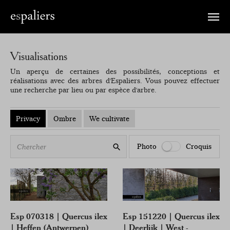
Toggle
naviga
Visualisations
Un aperçu de certaines des possibilités, conceptions et
réalisations avec des arbres d'Espaliers. Vous pouvez effectuer
une recherche par lieu ou par espèce d'arbre.
Privacy
Ombre
We cultivate
Chercher
Photo
Croquis
Esp 070318 | Quercus ilex
Esp 151220 | Quercus ilex
| Heffen (Antwerpen)
| Deerlijk | West -