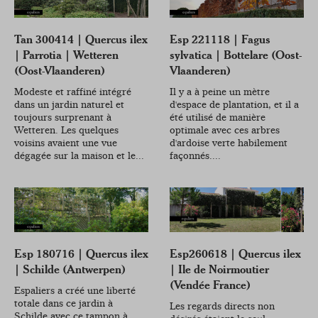
Tan 300414 | Quercus ilex
Esp 221118 | Fagus
| Parrotia | Wetteren
sylvatica | Bottelare (Oost-
(Oost-Vlaanderen)
Vlaanderen)
Modeste et raffiné intégré
Il y a à peine un mètre
dans un jardin naturel et
d'espace de plantation, et il a
toujours surprenant à
été utilisé de manière
Wetteren. Les quelques
optimale avec ces arbres
voisins avaient une vue
d'ardoise verte habilement
dégagée sur la maison et le...
façonnés....
Esp 180716 | Quercus ilex
Esp260618 | Quercus ilex
| Schilde (Antwerpen)
| Ile de Noirmoutier
(Vendée France)
Espaliers a créé une liberté
totale dans ce jardin à
Les regards directs non
Schilde avec ce tampon à