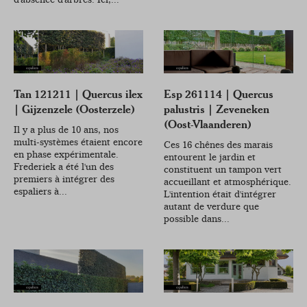
Tan 121211 | Quercus ilex
Esp 261114 | Quercus
| Gijzenzele (Oosterzele)
palustris | Zeveneken
(Oost-Vlaanderen)
Il y a plus de 10 ans, nos
multi-systèmes étaient encore
Ces 16 chênes des marais
en phase expérimentale.
entourent le jardin et
Frederiek a été l'un des
constituent un tampon vert
premiers à intégrer des
accueillant et atmosphérique.
espaliers à...
L'intention était d'intégrer
autant de verdure que
possible dans...