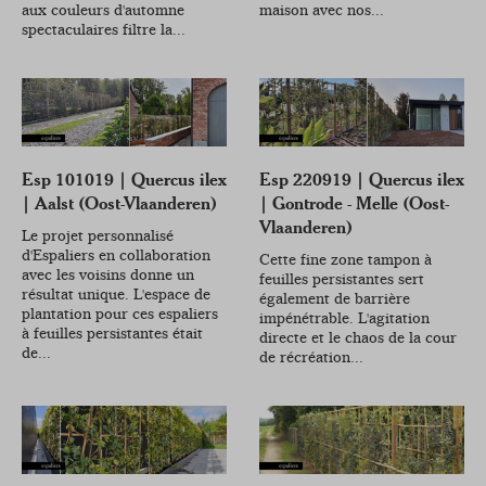
aux couleurs d'automne
maison avec nos...
spectaculaires filtre la...
Esp 101019 | Quercus ilex
Esp 220919 | Quercus ilex
| Aalst (Oost-Vlaanderen)
| Gontrode - Melle (Oost-
Vlaanderen)
Le projet personnalisé
d'Espaliers en collaboration
Cette fine zone tampon à
avec les voisins donne un
feuilles persistantes sert
résultat unique. L'espace de
également de barrière
plantation pour ces espaliers
impénétrable. L'agitation
à feuilles persistantes était
directe et le chaos de la cour
de...
de récréation...