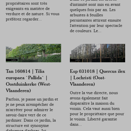
propriétaires sont très
d'intimité sont mis en avant
exigeants en matière de
quelques fois par an. Les
verdure et de nature. Si vous
arbustes à feuilles
préférez regarder...
persistantes attirent ensuite
l'attention par leur spectacle
de couleurs. Le...
Tan 160814 | Tilia
Esp 031018 | Quercus ilex
europaea `Pallida` |
| Lochristi (Oost-
Oostduinkerke (West-
Vlaanderen)
Vlaanderen)
Outre la vue directe, nous
avons également fait
Parfois, je passe un jardin et
disparaître la maison du
je ne peux m'empêcher de
voisin. Cela vaut aussi bien
m'arrêter pour admirer le
pour le propriétaire que pour
savoir-faire vert de ce
le voisin. Liberté garantie
jardinier. Dans ce jardin, la
dans...
structure est synonyme
d'absence d'arbres. Ici,...