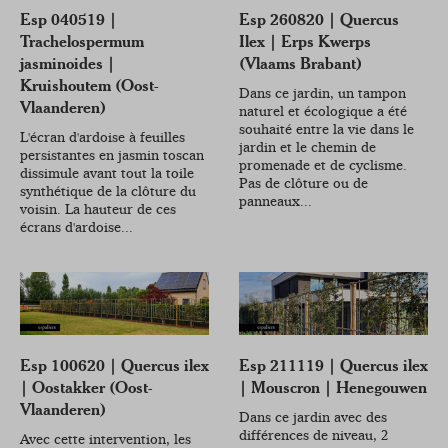
Esp 040519 |
Esp 260820 | Quercus
Trachelospermum
Ilex | Erps Kwerps
jasminoides |
(Vlaams Brabant)
Kruishoutem (Oost-
Dans ce jardin, un tampon
Vlaanderen)
naturel et écologique a été
souhaité entre la vie dans le
L'écran d'ardoise à feuilles
jardin et le chemin de
persistantes en jasmin toscan
promenade et de cyclisme.
dissimule avant tout la toile
Pas de clôture ou de
synthétique de la clôture du
panneaux...
voisin. La hauteur de ces
écrans d'ardoise...
Esp 100620 | Quercus ilex
Esp 211119 | Quercus ilex
| Oostakker (Oost-
| Mouscron | Henegouwen
Vlaanderen)
Dans ce jardin avec des
différences de niveau, 2
Avec cette intervention, les