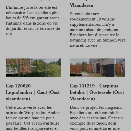
Vlaanderen
L'intimité juste là où elle est
nécessaire. Les espaliers plus
Si vous obtenez
hauts de 505 cm garantissent
soudainement 10 voisins
l'intimité dans la zone de vie
supplémentaires, il n'y a
du jardin et sur la terrasse du
aucune raison de paniquer.
toit....
Espaliers fait disparaître le
bâtiment avec un tampon vert
naturel. La vue...
Esp 120620 |
Esp 131219 | Carpinus
Liquidambar | Gent (Oost-
betulus | Oosterzele (Oost-
vlaanderen)
Vlaanderen)
Cette zone verte avec les
Dans ce projet, les magasins
arbres de Worplesdon Amber
Espaliers ont été combinés
fait ce qu'une haie ne peut
avec des écrans bas. C'est un
pas faire. Cet écran d'ardoise
exemple de la façon dont
aux feuilles transparentes et
vous pouvez améliorer une