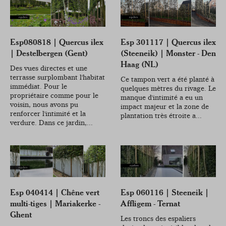
Esp080818 | Quercus ilex
Esp 301117 | Quercus ilex
| Destelbergen (Gent)
(Steeneik) | Monster - Den
Haag (NL)
Des vues directes et une
terrasse surplombant l'habitat
Ce tampon vert a été planté à
immédiat. Pour le
quelques mètres du rivage. Le
propriétaire comme pour le
manque d'intimité a eu un
voisin, nous avons pu
impact majeur et la zone de
renforcer l'intimité et la
plantation très étroite a...
verdure. Dans ce jardin,...
Esp 040414 | Chêne vert
Esp 060116 | Steeneik |
multi-tiges | Mariakerke -
Affligem - Ternat
Ghent
Les troncs des espaliers