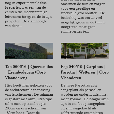
nog in experimentele fase.
omarmen de tuin en zorgen
Frederiek was een van de
voor een gezellige en
eersten die meerstammige
sfeervolle groenbuffer. De
leivormen integreerde in zijn
bedoeling was om zo veel
projecten. De stamhoogte
mogelijk groen in de tuin te
van deze...
integreren maar geen
ruimteverlies te...
Tan 060616 | Quercus ilex
Esp 040519 | Carpinus |
| Erembodegem (Oost-
Parrotia | Wetteren | Oost-
Vlaanderen)
Vlaanderen
Hier heeft men gekozen voor
De twee Parrotias zijn
de architecturale toepassing
aangeplant als parasol en
van leischermen . De tuinman
worden nu onderhouden met
is gestart met onze ultra-fijne
meer volume. De haagbeuken
schermen op stamhoogte
zijn in een boog aangeplant
200cm en een scherm van
en zijn aangekocht als
180cm hoog. Door de
zelfsteunende exemplaren.