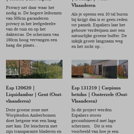
Vlaanderen
Privacy net daar waar het
nodig is. De hogere leibomen
Als je opeens een 10 tal buren
van 505cm garanderen
bij krijgt dan is er geen reden
privacy in het leefgedeelte
tot paniek. Espaliers laat het
van de tuin en op het
gebouw verdwijnen met een
dakterras. De schermen van
natuurlijke groene buffer. De
180cm hoog vervangen een
inkijk groeit langzaam weg
haag die plaats...
en het zicht op...
Esp 120620 |
Esp 131219 | Carpinus
Liquidambar | Gent (Oost-
betulus | Oosterzele (Oost-
vlaanderen)
Vlaanderen)
Deze groene zone met
In dit project werden
Worplesdon Amberbomen
Espaliers stores
doet hetgene wat een haag
gecombineerd met lage
niet kan. Dit leischerm met
schermen. Dit is een
zijn transparante bladeren en
voorbeeld van hoe je een