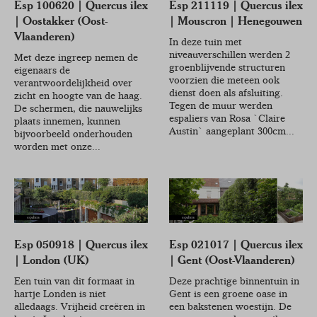
Esp 100620 | Quercus ilex
Esp 211119 | Quercus ilex
| Oostakker (Oost-
| Mouscron | Henegouwen
Vlaanderen)
In deze tuin met
niveauverschillen werden 2
Met deze ingreep nemen de
groenblijvende structuren
eigenaars de
voorzien die meteen ook
verantwoordelijkheid over
dienst doen als afsluiting.
zicht en hoogte van de haag.
Tegen de muur werden
De schermen, die nauwelijks
espaliers van Rosa `Claire
plaats innemen, kunnen
Austin` aangeplant 300cm...
bijvoorbeeld onderhouden
worden met onze...
Esp 050918 | Quercus ilex
Esp 021017 | Quercus ilex
| London (UK)
| Gent (Oost-Vlaanderen)
Een tuin van dit formaat in
Deze prachtige binnentuin in
hartje Londen is niet
Gent is een groene oase in
alledaags. Vrijheid creëren in
een bakstenen woestijn. De