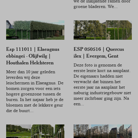
we de inkijkende ramen door
groene bladeren. We...
Esp 111011 | Elaeagnus
ESP 050516 | Quercus
ebbingei - Olijfwilg |
ilex | Evergem, Gent
Houthalen Helchteren
Deze foto is genomen de
eerste lente kort na aanplant.
Meer dan 10 jaar geleden
De eigenaars hadden niet
leverden wij deze
verwacht dat binnen het
leischermen in Elaeagnus. De
eerste jaar na aanplant het
bomen zorgen voor een iets
naburig industriegebouw niet
hogere groenzone tussen de
meer zichtbaar ging zijn. Na
buren. In het najaar heb je de
een...
bloemen met de lekkere geur
die de buurt...