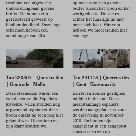
resultaat een afgewerkt,
op maat voor een groene
ondoordringbaar, groene
buffer tussen het woon en het
buffer. De bomen zijn
werkgedeelte. De serres
geselecteerd geweest op
achter het huis zijn nu niet
bladhoudendheid. Deze lage
meer zichtbaar. Hiervoor
schermen hebben een
hebben we moeraseiken met
stamhoogte van 40 à...
een lage...
Tan 220507 | Quercus ilex
Tan 291118 | Quercus ilex
| Gontrode - Melle
| Gent - Korenmarkt
Deze steeneiken waren één
Een leven zonder gordijnen
van de eerste die Espaliers
midden in de stad. Deze
kweekte. Velen stonden nog
meerstammige espaliers
argwanend tegenover deze
werden aangeplant net voor
boom omdat hij toen nog niet
de oplevering in november
gekend was. Dicatuinen en
2018. De bomen zijn
zijn klant konden we...
aangeplant in een aangepast
substraat en een op...