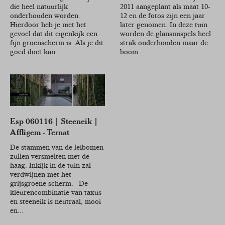
die heel natuurlijk
2011 aangeplant als maat 10-
onderhouden worden.
12 en de fotos zijn een jaar
Hierdoor heb je niet het
later genomen. In deze tuin
gevoel dat dit eigenkijk een
worden de glansmispels heel
fijn groenscherm is. Als je dit
strak onderhouden maar de
goed doet kan...
boom...
Esp 060116 | Steeneik |
Affligem - Ternat
De stammen van de leibomen
zullen versmelten met de
haag. Inkijk in de tuin zal
verdwijnen met het
grijsgroene scherm. De
kleurencombinatie van taxus
en steeneik is neutraal, mooi
en...