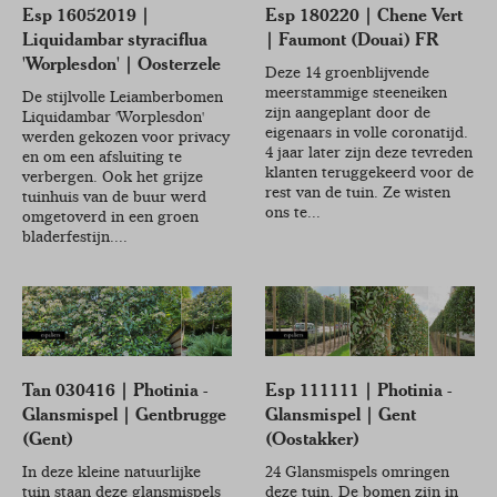
Esp 16052019 |
Esp 180220 | Chene Vert
Liquidambar styraciflua
| Faumont (Douai) FR
'Worplesdon' | Oosterzele
Deze 14 groenblijvende
meerstammige steeneiken
De stijlvolle Leiamberbomen
zijn aangeplant door de
Liquidambar 'Worplesdon'
eigenaars in volle coronatijd.
werden gekozen voor privacy
4 jaar later zijn deze tevreden
en om een afsluiting te
klanten teruggekeerd voor de
verbergen. Ook het grijze
rest van de tuin. Ze wisten
tuinhuis van de buur werd
ons te...
omgetoverd in een groen
bladerfestijn....
Tan 030416 | Photinia -
Esp 111111 | Photinia -
Glansmispel | Gentbrugge
Glansmispel | Gent
(Gent)
(Oostakker)
In deze kleine natuurlijke
24 Glansmispels omringen
tuin staan deze glansmispels
deze tuin. De bomen zijn in