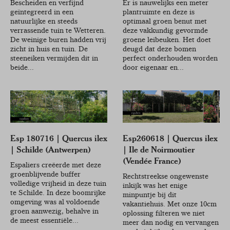
Bescheiden en verfijnd
Er is nauwelijks een meter
geïntegreerd in een
plantruimte en deze is
natuurlijke en steeds
optimaal groen benut met
verrassende tuin te Wetteren.
deze vakkundig gevormde
De weinige buren hadden vrij
groene leibeuken. Het doet
zicht in huis en tuin. De
deugd dat deze bomen
steeneiken vermijden dit in
perfect onderhouden worden
beide...
door eigenaar en...
Esp 180716 | Quercus ilex
Esp260618 | Quercus ilex
| Schilde (Antwerpen)
| Ile de Noirmoutier
(Vendée France)
Espaliers creëerde met deze
groenblijvende buffer
Rechtstreekse ongewenste
volledige vrijheid in deze tuin
inkijk was het enige
te Schilde. In deze boomrijke
minpuntje bij dit
omgeving was al voldoende
vakantiehuis. Met onze 10cm
groen aanwezig, behalve in
oplossing filteren we niet
de meest essentiële...
meer dan nodig en vervangen