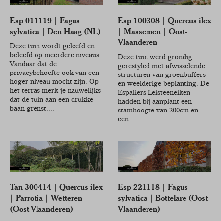
Esp 011119 | Fagus
Esp 100308 | Quercus ilex
sylvatica | Den Haag (NL)
| Massemen | Oost-
Vlaanderen
Deze tuin wordt geleefd en
beleefd op meerdere niveaus.
Deze tuin werd grondig
Vandaar dat de
gerestyled met afwisselende
privacybehoefte ook van een
structuren van groenbuffers
hoger niveau mocht zijn. Op
en weelderige beplanting. De
het terras merk je nauwelijks
Espaliers Leisteeneiken
dat de tuin aan een drukke
hadden bij aanplant een
baan grenst....
stamhoogte van 200cm en
een...
Tan 300414 | Quercus ilex
Esp 221118 | Fagus
| Parrotia | Wetteren
sylvatica | Bottelare (Oost-
(Oost-Vlaanderen)
Vlaanderen)