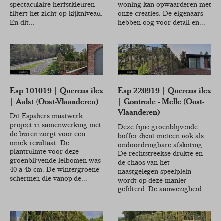
spectaculaire herfstkleuren
woning kan opwaarderen met
filtert het zicht op kijkniveau.
onze creaties. De eigenaars
En dit...
hebben oog voor detail en...
Esp 101019 | Quercus ilex
Esp 220919 | Quercus ilex
| Aalst (Oost-Vlaanderen)
| Gontrode - Melle (Oost-
Vlaanderen)
Dit Espaliers maatwerk
project in samenwerking met
Deze fijne groenblijvende
de buren zorgt voor een
buffer dient meteen ook als
uniek resultaat. De
ondoordringbare afsluiting.
plantruimte voor deze
De rechtstreekse drukte en
groenblijvende leibomen was
de chaos van het
40 a 45 cm. De wintergroene
naastgelegen speelplein
schermen die vanop de...
wordt op deze manier
gefilterd. De aanwezigheid...