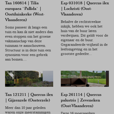
Tan 160814 | Tilia
Esp 031018 | Quercus ilex
europaea `Pallida` |
| Lochristi (Oost-
Oostduinkerke (West-
Vlaanderen)
Vlaanderen)
Behalve de rechtstreekse
inkijk, hebben we ook het
Soms passeer ik langs een
huis van de buur laten
tuin en kan ik niet anders dan
verdwijnen. Dit geldt voor de
even stoppen om het groene
eigenaar en de buur.
vakmanschap van deze
Gegarandeerde vrijheid in de
tuinman te aanschouwen.
leefomgeving en in het
Structuur is in deze tuin een
grootste gedeelte...
synoniem voor een gebrek
aan bomen....
Tan 121211 | Quercus ilex
Esp 261114 | Quercus
| Gijzenzele (Oosterzele)
palustris | Zeveneken
(Oost-Vlaanderen)
Meer dan 10 jaar geleden
waren onze meerstammigen
Deze 16 moeraseiken