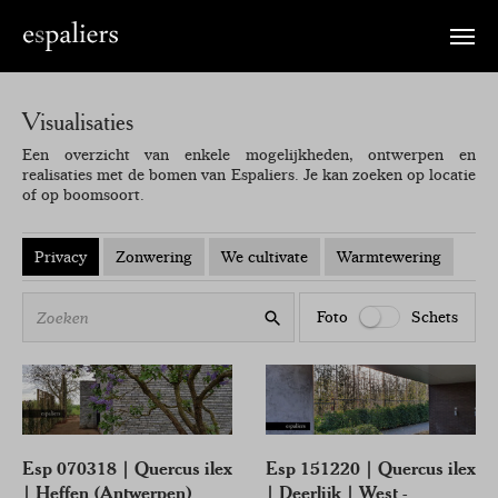
Toggle
naviga
Visualisaties
Een overzicht van enkele mogelijkheden, ontwerpen en
realisaties met de bomen van Espaliers. Je kan zoeken op locatie
of op boomsoort.
Privacy
Zonwering
We cultivate
Warmtewering
Zoeken
Foto
Schets
Esp 070318 | Quercus ilex
Esp 151220 | Quercus ilex
| Heffen (Antwerpen)
| Deerlijk | West -