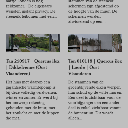
hartje Londen is nog
stammen van de steeneik
zeldzamer. De eigenaars
schermen zijn afgestemd op
wensten instant privacy. De
de hoogte van de muur. De
steeneik leibomen met een...
schermen worden
afwisselend op een...
Tan 250917 | Quercus ilex
Tan 010118 | Quercus ilex
| Dikkelvenne (Oost
| Lierde | Oost-
Vlaanderen)
Vlaanderen
Het huis met daarop een
De stammen van de
gigantische warmtepomp is
groenblijvende eiken werpen
bij deze volledig verdwenen,
hun schud op de witte muren.
winter en zomer. Er werd bij
Een deel is zichtbaar voor de
het ontwerp rekening
voorbijgangers en een ander
gehouden met de buur, met
deel is enkel zichtbaar vanuit
het zonlicht en met de kippen
de binnentuin. Dit wordt
die met...
alleen...