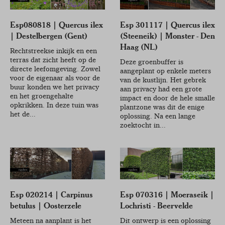
Esp080818 | Quercus ilex
Esp 301117 | Quercus ilex
| Destelbergen (Gent)
(Steeneik) | Monster - Den
Haag (NL)
Rechtstreekse inkijk en een
terras dat zicht heeft op de
Deze groenbuffer is
directe leefomgeving. Zowel
aangeplant op enkele meters
voor de eigenaar als voor de
van de kustlijn. Het gebrek
buur konden we het privacy
aan privacy had een grote
en het groengehalte
impact en door de hele smalle
opkrikken. In deze tuin was
plantzone was dit de enige
het de...
oplossing. Na een lange
zoektocht in...
Esp 020214 | Carpinus
Esp 070316 | Moeraseik |
betulus | Oosterzele
Lochristi - Beervelde
Meteen na aanplant is het
Dit ontwerp is een oplossing