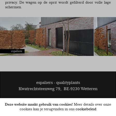
privacy. De wagen op de oprit wordt gefilterd door volle lage
schermen.
espaliers - qualityplants
Kwatrechtsteenweg 79
,
BE-9230 Wetteren
© 2026
BE 0808.403.047
Deze website maakt gebruik van cookies!
Meer details over onze
Algemene voorwaarden
Disclaimer
Cookies
privacy
cookies kan je terugvinden in ons
cookiebeleid