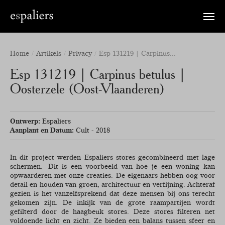
Toggle
naviga
Home
Artikels
Privacy
Esp 131219 | Carpinus...
Esp 131219 | Carpinus betulus |
Oosterzele (Oost-Vlaanderen)
Ontwerp:
Espaliers
Aanplant en Datum:
Cult - 2018
In dit project werden Espaliers stores gecombineerd met lage
schermen.
Dit is een voorbeeld van hoe je een woning kan
opwaarderen met onze creaties. De eigenaars hebben oog voor
detail en houden van groen, architectuur en verfijning. Achteraf
gezien is het vanzelfsprekend dat deze mensen bij ons terecht
gekomen zijn. De inkijk van de grote raampartijen wordt
gefilterd door de haagbeuk stores. Deze stores filteren net
voldoende licht en zicht. Ze bieden een balans tussen sfeer en