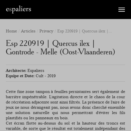
Toggle
naviga
Home
Articles
Privacy
Esp 220919 | Quercus ilex |...
Esp 220919 | Quercus ilex |
Gontrode - Melle (Oost-Vlaanderen)
Architecte:
Espaliers
Equipe et Date:
Cult - 2019
Cette fine zone tampon à feuilles persistantes sert également de
barrière impénétrable. L'agitation directe et le chaos de la cour
de récréation adjacente sont ainsi filtrés. La présence de l'aire de
jeux ne nous dérangeait pas, nous avons donc cherché ensemble
une solution naturelle qui nous permettrait d'éviter les fils
plastifiés ou les panneaux en bois.
Cet écran flotte au-dessus du sol et la hauteur des troncs est
variable, de sorte que le résultat est totalement indépendant des