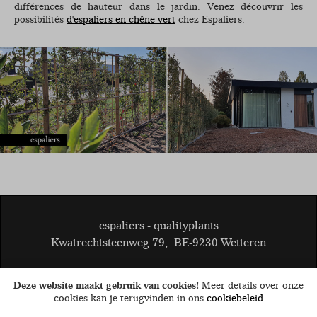
différences de hauteur dans le jardin. Venez découvrir les
possibilités
d'espaliers en chêne vert
chez Espaliers.
espaliers - qualityplants
Kwatrechtsteenweg 79
,
BE-9230 Wetteren
© 2026
BE 0808.403.047
Deze website maakt gebruik van cookies!
Meer details over onze
Conditions générales
Disclaimer
Cookies
privacy
cookies kan je terugvinden in ons
cookiebeleid