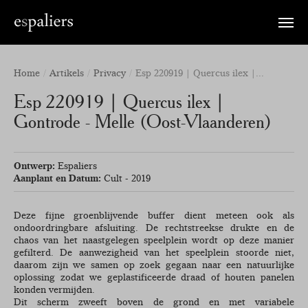
Toggle
naviga
Home
Artikels
Privacy
Esp 220919 | Quercus ilex |...
Esp 220919 | Quercus ilex |
Gontrode - Melle (Oost-Vlaanderen)
Ontwerp:
Espaliers
Aanplant en Datum:
Cult - 2019
Deze fijne groenblijvende buffer dient meteen ook als
ondoordringbare afsluiting. De rechtstreekse drukte en de
chaos van het naastgelegen speelplein wordt op deze manier
gefilterd. De aanwezigheid van het speelplein stoorde niet,
daarom zijn we samen op zoek gegaan naar een natuurlijke
oplossing zodat we geplastificeerde draad of houten panelen
konden vermijden.
Dit scherm zweeft boven de grond en met variabele