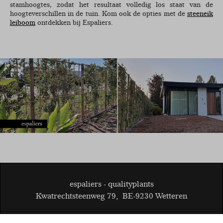
stamhoogtes, zodat het resultaat volledig los staat van de
hoogteverschillen in de tuin. Kom ook de opties met de
steeneik
leiboom
ontdekken bij Espaliers.
espaliers - qualityplants
Kwatrechtsteenweg 79
,
BE-9230 Wetteren
© 2026
BE 0808.403.047