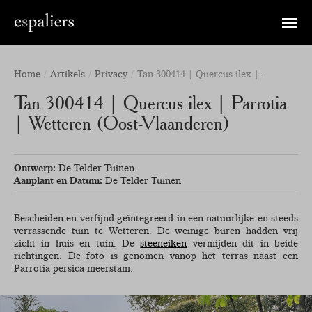
Toggle
naviga
Home
Artikels
Privacy
Tan 300414 | Quercus ilex |...
Tan 300414 | Quercus ilex | Parrotia
| Wetteren (Oost-Vlaanderen)
Ontwerp:
De Telder Tuinen
Aanplant en Datum:
De Telder Tuinen
Bescheiden en verfijnd geïntegreerd in een natuurlijke en steeds
verrassende tuin te Wetteren. De weinige buren hadden vrij
zicht in huis en tuin. De
steeneiken
vermijden dit in beide
richtingen. De foto is genomen vanop het terras naast een
Parrotia persica meerstam.