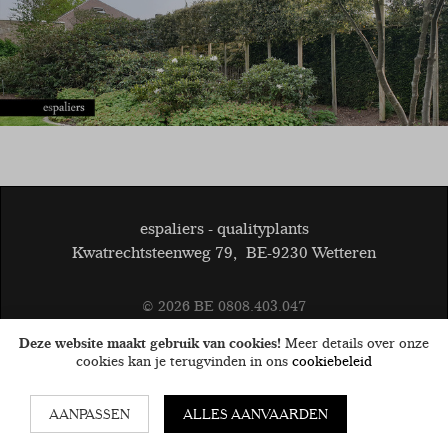
espaliers - qualityplants
Kwatrechtsteenweg 79
,
BE-9230 Wetteren
© 2026
BE 0808.403.047
Algemene voorwaarden
Disclaimer
Cookies
privacy
Deze website maakt gebruik van cookies!
Meer details over onze
cookies kan je terugvinden in ons
cookiebeleid
Website by
AANPASSEN
ALLES AANVAARDEN