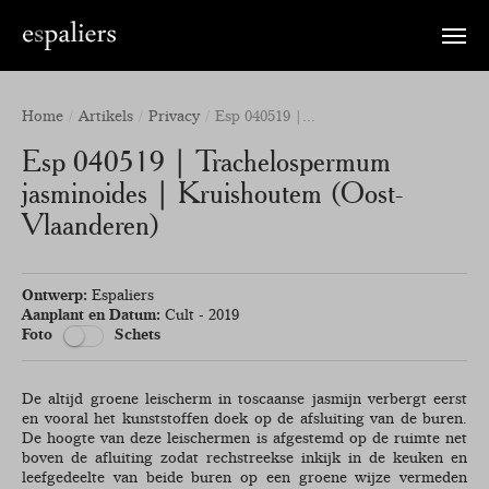
Toggle
naviga
Home
Artikels
Privacy
Esp 040519 |...
Esp 040519 | Trachelospermum
jasminoides | Kruishoutem (Oost-
Vlaanderen)
Ontwerp:
Espaliers
Aanplant en Datum:
Cult - 2019
Foto
Schets
De altijd groene leischerm in toscaanse jasmijn verbergt eerst
en vooral het kunststoffen doek op de afsluiting van de buren.
De hoogte van deze leischermen is afgestemd op de ruimte net
boven de afluiting zodat rechstreekse inkijk in de keuken en
leefgedeelte van beide buren op een groene wijze vermeden